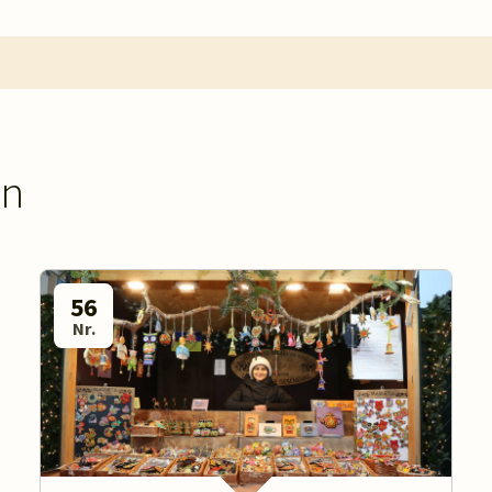
en
56
Nr.