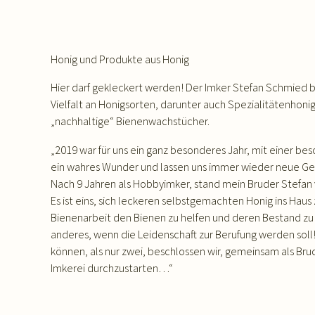
Honig und Produkte aus Honig
Hier darf gekleckert werden! Der Imker Stefan Schmied bi
Vielfalt an Honigsorten, darunter auch Spezialitätenhonig
„nachhaltige“ Bienenwachstücher.
„2019 war für uns ein ganz besonderes Jahr, mit einer be
ein wahres Wunder und lassen uns immer wieder neue Ge
Nach 9 Jahren als Hobbyimker, stand mein Bruder Stefan 
Es ist eins, sich leckeren selbstgemachten Honig ins Haus
Bienenarbeit den Bienen zu helfen und deren Bestand zu s
anderes, wenn die Leidenschaft zur Berufung werden soll
können, als nur zwei, beschlossen wir, gemeinsam als Br
Imkerei durchzustarten…“