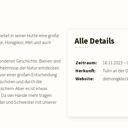
etet in seiner Hütte eine große
Alle Details
e, Honiglikör, Met und auch
sonderen Geschichte. Bienen sind
Zeitraum:
18.11.2023 – 
heimnisse der Natur entdecken.
Herkunft:
Tulln an der 
vor einer großen Entscheidung.
Website:
diehonigkleck
 zu holen und durch die
ichern. Aber es ist etwas
! Da vier Hände mehr tragen
uder und Schwester mit unserer