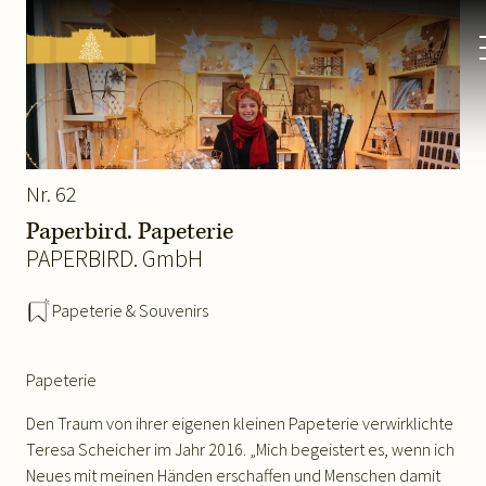
Kultur-
&
Weihnachtsmarkt
Schloss
Schönbrunn
Nr. 62
Paperbird. Papeterie
PAPERBIRD. GmbH
Papeterie & Souvenirs
Papeterie
Den Traum von ihrer eigenen kleinen Papeterie verwirklichte
Teresa Scheicher im Jahr 2016. „Mich begeistert es, wenn ich
Neues mit meinen Händen erschaffen und Menschen damit