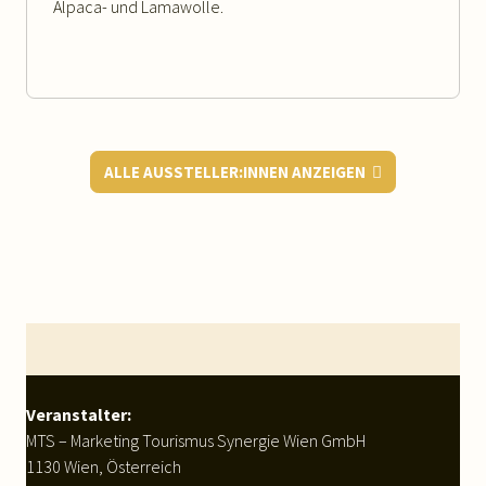
Alpaca- und Lamawolle.
ALLE AUSSTELLER:INNEN ANZEIGEN
WEITERLESEN
Footer
Veranstalter:
MTS – Marketing Tourismus Synergie Wien GmbH
1130 Wien, Österreich