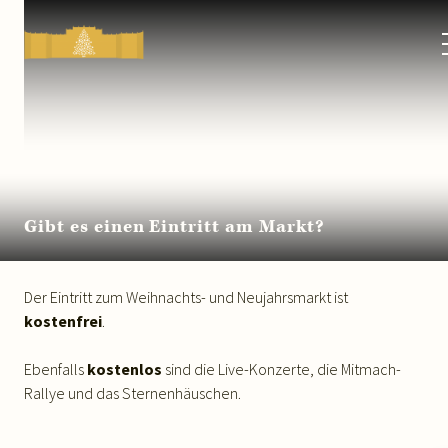
Kultur-
&
Weihnachtsmarkt
Schloss
Schönbrunn
Gibt es einen Eintritt am Markt?
Der Eintritt zum Weihnachts- und Neujahrsmarkt ist
kostenfrei
.
Ebenfalls
kostenlos
sind die Live-Konzerte, die Mitmach-
Rallye und das Sternenhäuschen.