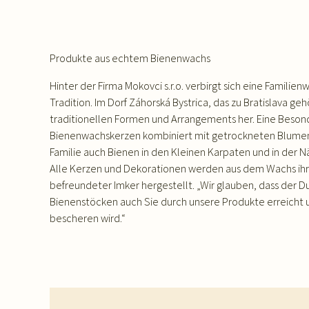
Produkte aus echtem Bienenwachs
Hinter der Firma Mokovci s.r.o. verbirgt sich eine Familien
Tradition. Im Dorf Záhorská Bystrica, das zu Bratislava gehö
traditionellen Formen und Arrangements her. Eine Besond
Bienenwachskerzen kombiniert mit getrockneten Blumen
Familie auch Bienen in den Kleinen Karpaten und in der N
Alle Kerzen und Dekorationen werden aus dem Wachs ih
befreundeter Imker hergestellt. „Wir glauben, dass der D
Bienenstöcken auch Sie durch unsere Produkte erreicht 
bescheren wird.“