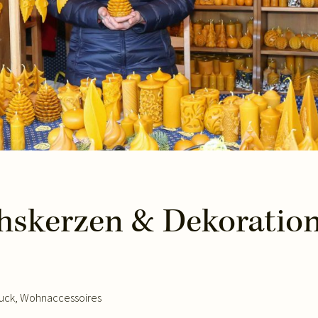
hskerzen & Dekoratio
uck
,
Wohnaccessoires