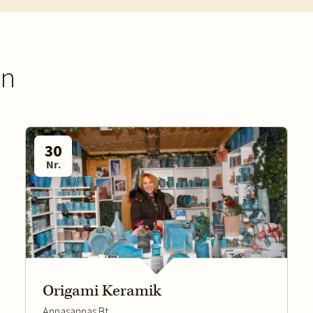
en
30
Nr.
Origami Keramik
Annasannas Bt