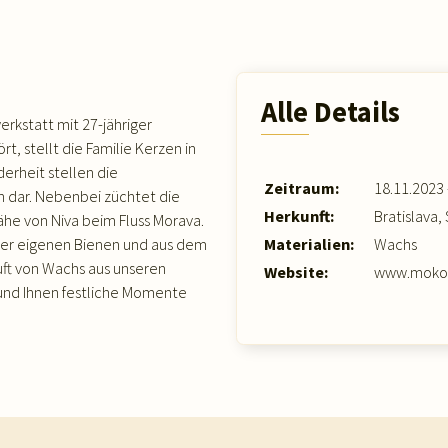
Alle Details
werkstatt mit 27-jähriger
rt, stellt die Familie Kerzen in
erheit stellen die
Zeitraum:
18.11.2023 
 dar. Nebenbei züchtet die
Herkunft:
Bratislava,
ähe von Niva beim Fluss Morava.
Materialien:
Wachs
rer eigenen Bienen und aus dem
uft von Wachs aus unseren
Website:
www.mokov
und Ihnen festliche Momente