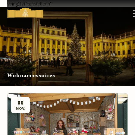
string(12) "ausstellerin"
Kultur-
&
Weihnachtsmarkt
Schloss
Schönbrunn
Wohnaccessoires
06
Nov.