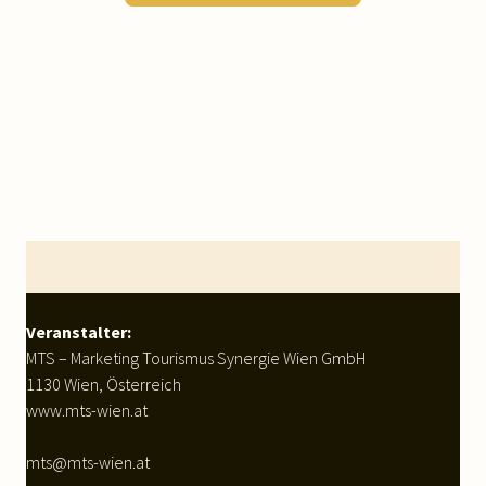
WEITERLESEN
Footer
Veranstalter:
MTS – Marketing Tourismus Synergie Wien GmbH
1130 Wien, Österreich
www.mts-wien.at
mts@mts-wien.at