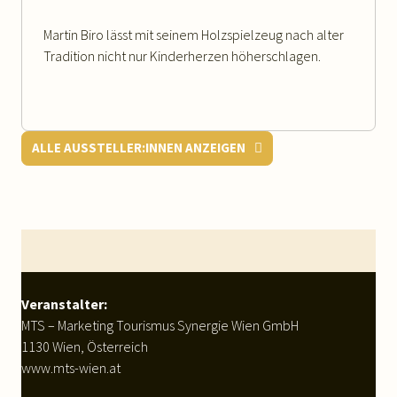
Martin Biro lässt mit seinem Holzspielzeug nach alter
Tradition nicht nur Kinderherzen höherschlagen.
ALLE AUSSTELLER:INNEN ANZEIGEN
Footer
WEITERLESEN
Veranstalter:
MTS – Marketing Tourismus Synergie Wien GmbH
1130 Wien, Österreich
www.mts-wien.at