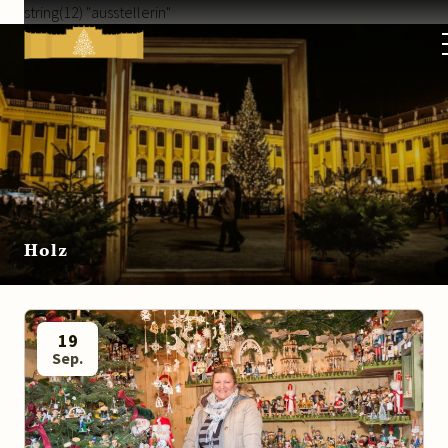
string(12) "ausstellerin"
Kultur-
&
Weihnachtsmarkt
Schloss
Schönbrunn
Holz
19
Sep.