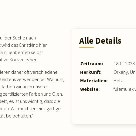
Auf der Suche nach
Alle Details
ird das Christkind hier
Familienbetrieb selbst
ive Souvenirs her.
Zeitraum:
18.11.2023 
nieren daher oft verschiedene
Herkunft:
Örkény, Un
 Meistens verwenden wir Walnuss,
Materialien:
Holz
l färben wir auch unsere
Website:
fulemulek
 zertifizierten Farben und Ölen.
t, es ist uns wichtig, dass die
nen. Wir möchten einzigartige
tät beibehalten.“