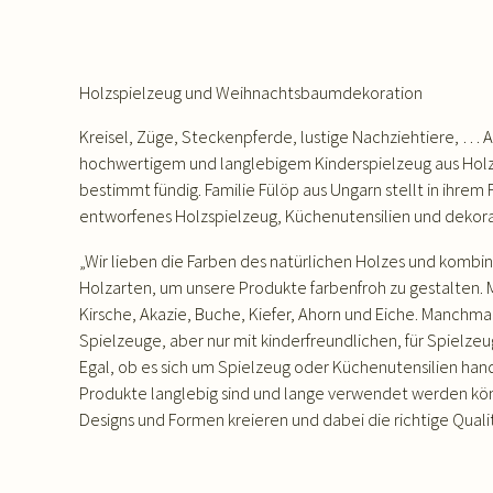
Holzspielzeug und Weihnachtsbaumdekoration
Kreisel, Züge, Steckenpferde, lustige Nachziehtiere, … 
hochwertigem und langlebigem Kinderspielzeug aus Holz w
bestimmt fündig. Familie Fülöp aus Ungarn stellt in ihrem 
entworfenes Holzspielzeug, Küchenutensilien und dekorat
„Wir lieben die Farben des natürlichen Holzes und kombi
Holzarten, um unsere Produkte farbenfroh zu gestalten.
Kirsche, Akazie, Buche, Kiefer, Ahorn und Eiche. Manchma
Spielzeuge, aber nur mit kinderfreundlichen, für Spielzeug
Egal, ob es sich um Spielzeug oder Küchenutensilien handel
Produkte langlebig sind und lange verwendet werden kön
Designs und Formen kreieren und dabei die richtige Quali