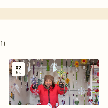
en
02
Nr.