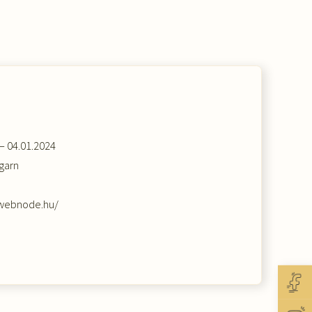
– 04.01.2024
garn
.webnode.hu/